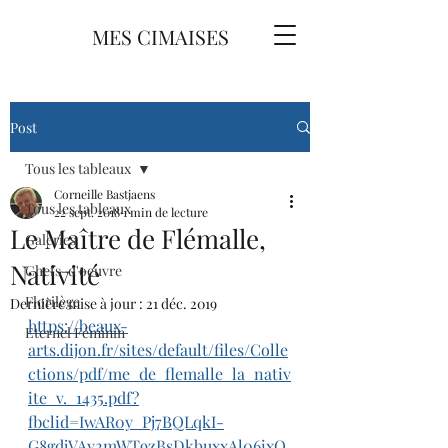
MES CIMAISES
Post
Tous les tableaux
Corneille Bastjaens
Tous les tableaux
22 sept. 2018
1 min de lecture
Le Maître de Flémalle,
Galeries
Nativité
Chefs-d'oeuvre
Florilège
Dernière mise à jour :
21 déc. 2019
https://beaux-
Eternel Féminin
arts.dijon.fr/sites/default/files/Colle
ctions/pdf/me_de_flemalle_la_nativ
ite_v._1435.pdf?
fbclid=IwAR0y_Pj7BQLqkI-
G8gdjVAy2mWT9zBsDkbuxxAl06ixQ