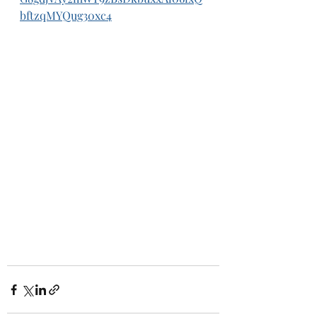
bftzqMYQug30xc4