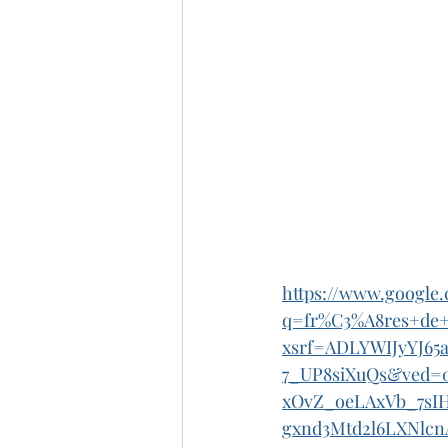
https://www.google
q=fr%C3%A8res+de+
xsrf=ADLYWIJyYJ65
7_UP8siXuQs&ved=
xOvZ_oeLAxVb_7sI
gxnd3Mtd2l6LXNlc