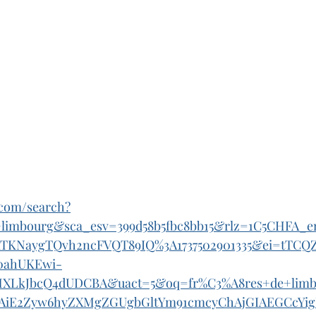
.com/search?
limbourg&sca_esv=399d58b5fbc8bb15&rlz=1C5CHFA_e
aTKNaygTQvh2ncFVQT89IQ%3A1737502901335&ei=tTCQ
0ahUKEwi-
HXLkJbcQ4dUDCBA&uact=5&oq=fr%C3%A8res+de+lim
nAiE2Zyw6hyZXMgZGUgbGltYm91cmcyChAjGIAEGCcY