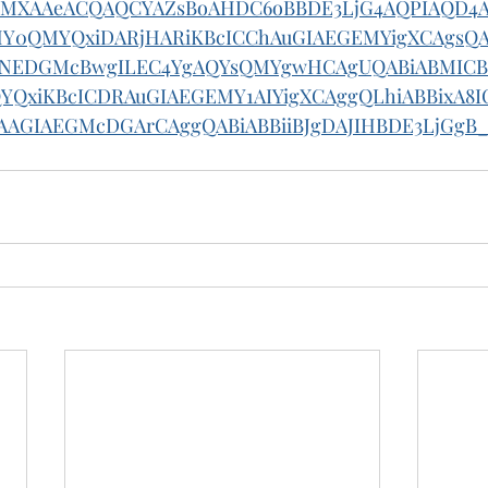
cMXAAeACQAQCYAZsBoAHDC6oBBDE3LjG4AQPIAQD4
Y0QMYQxiDARjHARiKBcICChAuGIAEGEMYigXCAgsQAB
GNEDGMcBwgILEC4YgAQYsQMYgwHCAgUQABiABMIC
YQxiKBcICDRAuGIAEGEMY1AIYigXCAggQLhiABBixA8I
AGIAEGMcDGArCAggQABiABBiiBJgDAJIHBDE3LjGgB_