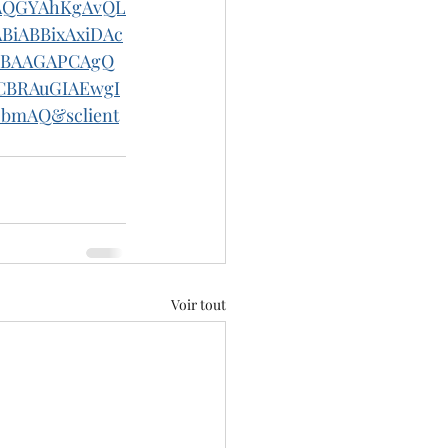
AQGYAhKgAvQL
iABBixAxiDAc
BBAAGAPCAgQ
CBRAuGIAEwgI
bmAQ&sclient
Voir tout