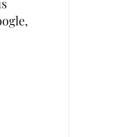
is
oogle,