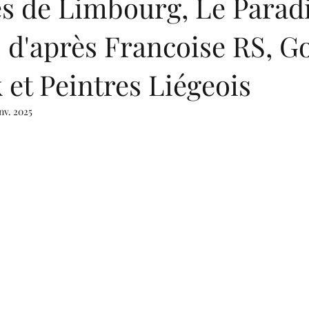
es de Limbourg, Le Parad
, d'après Francoise RS, G
et Peintres Liégeois
nv. 2025