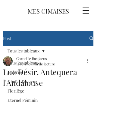
MES CIMAISES
Post
Tous les tableaux
Corneille Bastjaens
Tous les tableaux
12 févr.
0 min de lecture
Luc Désir, Antequera
Galeries
l'Andalouse
Chefs-d'oeuvre
Florilège
Eternel Féminin