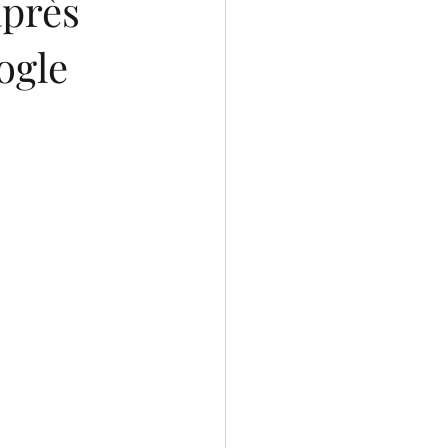
après
ogle