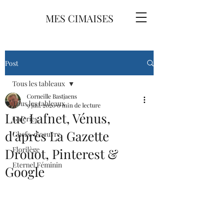
MES CIMAISES
Post
Tous les tableaux
Corneille Bastjaens
Tous les tableaux
9 juil. 2020
0 min de lecture
Luc Lafnet, Vénus,
Galeries
d'après La Gazette
Chefs-d'oeuvre
Florilège
Drouot, Pinterest &
Eternel Féminin
Google