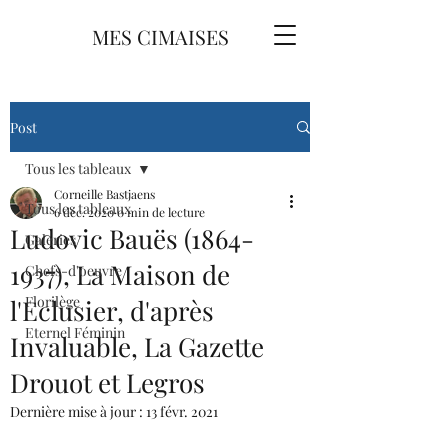
MES CIMAISES
Post
Tous les tableaux
Corneille Bastjaens
Tous les tableaux
6 déc. 2020
0 min de lecture
Ludovic Bauës (1864-
Galeries
1937), La Maison de
Chefs-d'oeuvre
Florilège
l'Eclusier, d'après
Eternel Féminin
Invaluable, La Gazette
Drouot et Legros
Dernière mise à jour :
13 févr. 2021