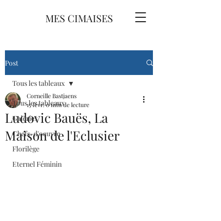
MES CIMAISES
Post
Tous les tableaux
Corneille Bastjaens
Tous les tableaux
15 févr.
0 min de lecture
Ludovic Bauës, La
Galeries
Maison de l'Eclusier
Chefs-d'oeuvre
Florilège
Eternel Féminin