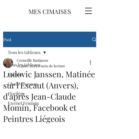
MES CIMAISES
Post
Tous les tableaux
Corneille Bastjaens
Tous les tableaux
23 janv. 2025
0 min de lecture
Ludovic Janssen, Matinée
Galeries
sur l'Escaut (Anvers),
Chefs-d'oeuvre
Florilège
d'après Jean-Claude
Eternel Féminin
Momin, Facebook et
Peintres Liégeois