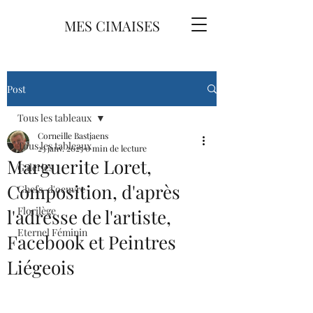
MES CIMAISES
Post
Tous les tableaux
Corneille Bastjaens
Tous les tableaux
23 janv. 2025
0 min de lecture
Marguerite Loret,
Galeries
Composition, d'après
Chefs-d'oeuvre
Florilège
l'adresse de l'artiste,
Eternel Féminin
Facebook et Peintres
Liégeois