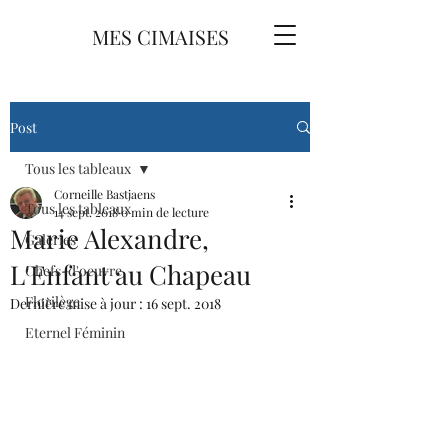
MES CIMAISES
Post
Tous les tableaux
Corneille Bastjaens
Tous les tableaux
14 sept. 2018
0 min de lecture
Marie Alexandre,
Galeries
L'Enfant au Chapeau
Chefs-d'oeuvre
Florilège
Dernière mise à jour :
16 sept. 2018
Eternel Féminin