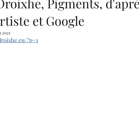
roixhe, Pigments, d'aprè
artiste et Google
n 2021
droixhe.eu/?p=1