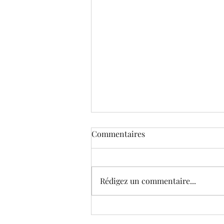
Commentaires
Rédigez un commentaire...
Le Musée virtuel de Corneille
(édition 2021) © Galeries et