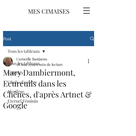
MES CIMAISES
Post
Tous les tableaux
Corneille Bastjaens
Tous les tableaux
28 mai 2019
0 min de lecture
Mary Dambiermont,
Galeries
Ecureuils dans les
Chefs-d'oeuvre
Florilège
Chênes, d'après Artnet &
Eternel Féminin
Google