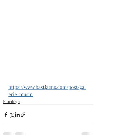
https://www.bastjaens.com/post/gal
erie-musin
Florilège