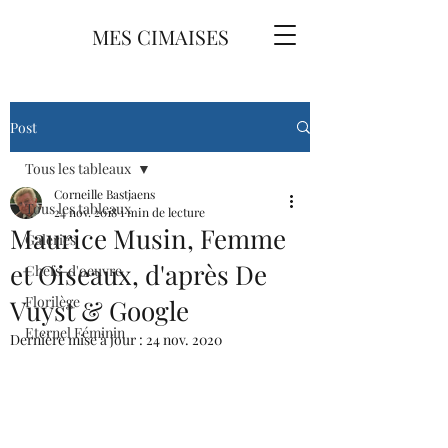
MES CIMAISES
Post
Tous les tableaux
Corneille Bastjaens
Tous les tableaux
24 nov. 2018
1 min de lecture
Maurice Musin, Femme
Galeries
et Oiseaux, d'après De
Chefs-d'oeuvre
Florilège
Vuyst & Google
Eternel Féminin
Dernière mise à jour :
24 nov. 2020