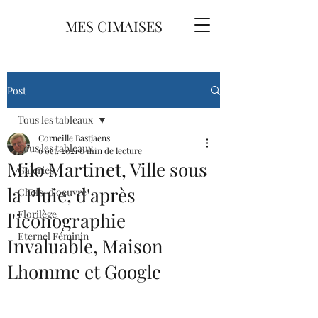
MES CIMAISES
Post
Tous les tableaux
Corneille Bastjaens
Tous les tableaux
6 oct. 2021
0 min de lecture
Milo Martinet, Ville sous
Galeries
la Pluie, d'après
Chefs-d'oeuvre
Florilège
l'iconographie
Eternel Féminin
Invaluable, Maison
Lhomme et Google