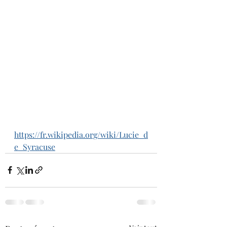
https://fr.wikipedia.org/wiki/Lucie_d
e_Syracuse