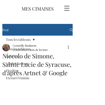
MES CIMAISES
Post
Tous les tableaux
Corneille Bastjaens
Tous les tableaux
17 juin 2020
1 min de lecture
Niccolo de Simone,
Galeries
Sainte Lucie de Syracuse,
Chefs-d'oeuvre
Florilège
d'après Artnet & Google
Eternel Féminin