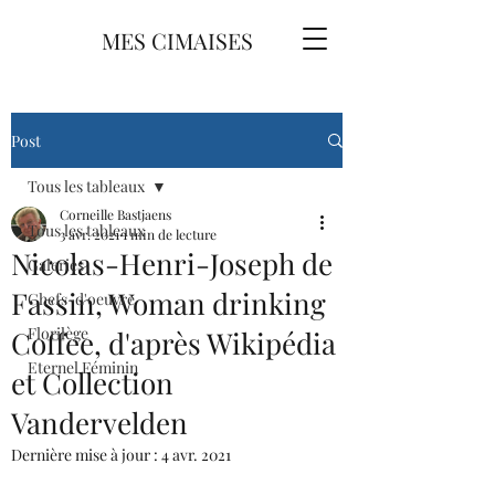
MES CIMAISES
Post
Tous les tableaux
Corneille Bastjaens
Tous les tableaux
3 avr. 2021
1 min de lecture
Nicolas-Henri-Joseph de
Galeries
Fassin, Woman drinking
Chefs-d'oeuvre
Florilège
Coffee, d'après Wikipédia
Eternel Féminin
et Collection
Vandervelden
Dernière mise à jour :
4 avr. 2021