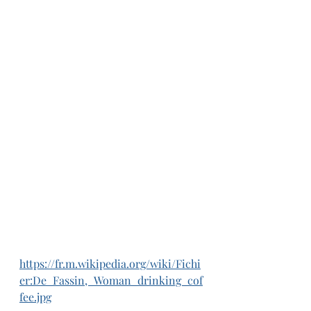
https://fr.m.wikipedia.org/wiki/Fichi
er:De_Fassin,_Woman_drinking_cof
fee.jpg