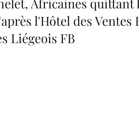
elet, Africaines quittant 
d'après l'Hôtel des Ventes
es Liégeois FB