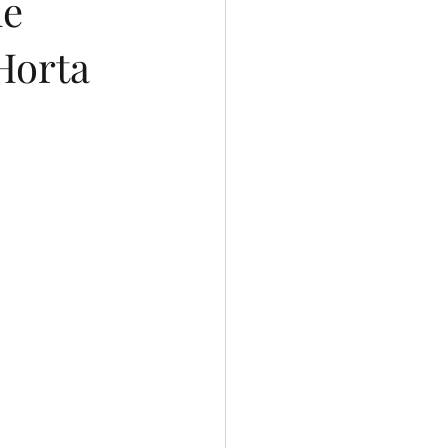
le
 Horta