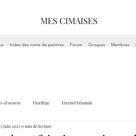
MES CIMAISES
ux
Index des noms de peintres
Forum
Groupes
Membres
s-d'oeuvre
Florilège
Eternel Féminin
5 juin 2025
0 min de lecture