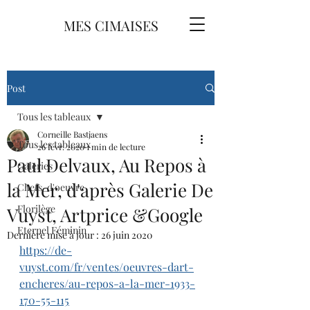
MES CIMAISES
Post
Tous les tableaux
Corneille Bastjaens
Tous les tableaux
26 févr. 2020
1 min de lecture
Paul Delvaux, Au Repos à
Galeries
la Mer, d'après Galerie De
Chefs-d'oeuvre
Florilège
Vuyst, Artprice &Google
Eternel Féminin
Dernière mise à jour :
26 juin 2020
https://de-
vuyst.com/fr/ventes/oeuvres-dart-
encheres/au-repos-a-la-mer-1933-
170-55-115