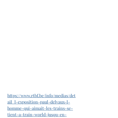
https://www.rtbf.be/info/medias/det
ail_l-exposition-paul-delvaux-l-
homme-qui-aimait-les-trains-se-
tient-a-train-world-jusqu-en-