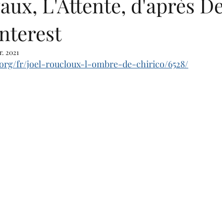
aux, L'Attente, d'après D
nterest
r. 2021
org/fr/joel-roucloux-l-ombre-de-chirico/6528/