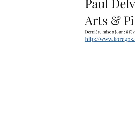
Paul Delv
Arts & Pi
Dernière mise à jour :
8 fév
http://www.koregos.