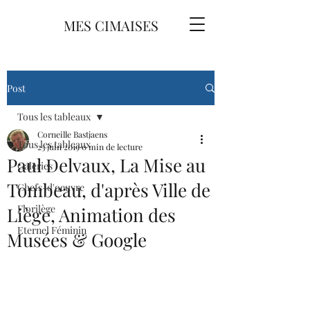
MES CIMAISES
Post
Tous les tableaux
Corneille Bastjaens
Tous les tableaux
23 juin 2019
0 min de lecture
Paul Delvaux, La Mise au
Galeries
Tombeau, d'après Ville de
Chefs-d'oeuvre
Florilège
Liège, Animation des
Eternel Féminin
Musées & Google