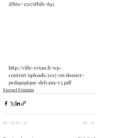
&biw=1507&bih=845
http://ville-evian.fr/wp-
content/uploads/2017/06/dossier-
pedagogique-delvaux-v2.pdf
Eternel Féminin