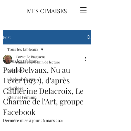
MES CIMAISES
Post
Tous les tableaux
Corneille Bastjaens
Tous les tableaux
1 mars 2021
0 min de lecture
Paul Delvaux, Nu au
Galeries
Lever (1932), d'après
Chefs-d'oeuvre
Florilège
Catherine Delacroix, Le
Eternel Féminin
Charme de l'Art, groupe
Facebook
Dernière mise à jour :
6 mars 2021