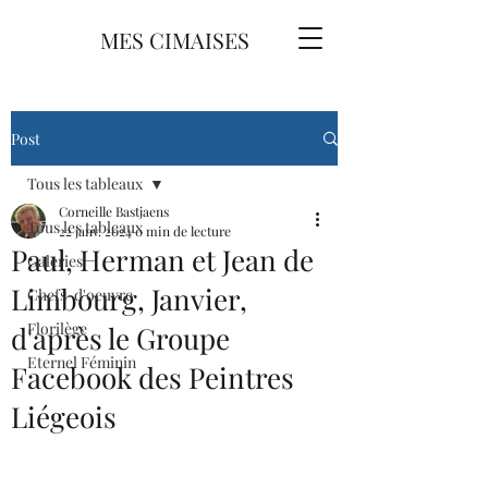
MES CIMAISES
Post
Tous les tableaux
Corneille Bastjaens
Tous les tableaux
22 janv. 2024
0 min de lecture
Paul, Herman et Jean de
Galeries
Limbourg, Janvier,
Chefs-d'oeuvre
Florilège
d'après le Groupe
Eternel Féminin
Facebook des Peintres
Liégeois