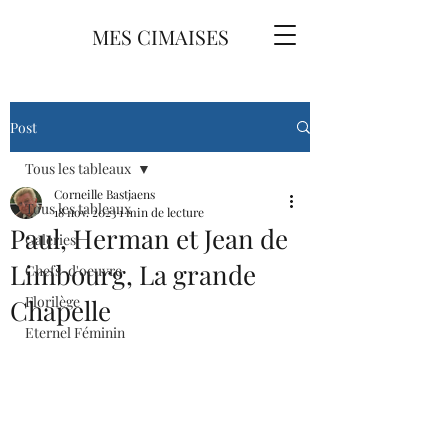
MES CIMAISES
Post
Tous les tableaux
Corneille Bastjaens
Tous les tableaux
18 nov. 2023
1 min de lecture
Paul, Herman et Jean de
Galeries
Limbourg, La grande
Chefs-d'oeuvre
Florilège
Chapelle
Eternel Féminin