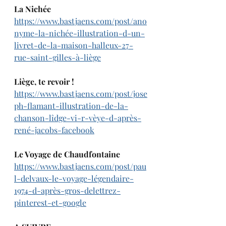
La Nichée
https://www.bastjaens.com/post/ano
nyme-la-nichée-illustration-d-un-
livret-de-la-maison-halleux-27-
rue-saint-gilles-à-liège
Liège, te revoir !
https://www.bastjaens.com/post/jose
ph-flamant-illustration-de-la-
chanson-lîdge-vi-r-vèye-d-après-
rené-jacobs-facebook
Le Voyage de Chaudfontaine 
https://www.bastjaens.com/post/pau
l-delvaux-le-voyage-légendaire-
1974-d-après-gros-delettrez-
pinterest-et-google