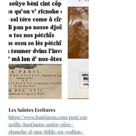
Les Saintes Ecritures
https://www.bastjaens.com/post/cor
neille-bastjaens-notre-père-
ebauche-d-une-bible-en-wallon-