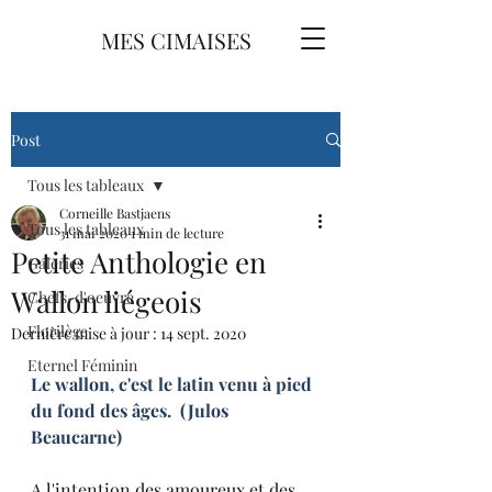
MES CIMAISES
Post
Tous les tableaux
Corneille Bastjaens
Tous les tableaux
31 mai 2020
1 min de lecture
Petite Anthologie en
Galeries
Wallon liégeois
Chefs-d'oeuvre
Florilège
Dernière mise à jour :
14 sept. 2020
Eternel Féminin
Le wallon, c'est le latin venu à pied 
du fond des âges.  (Julos 
Beaucarne)
A l'intention des amoureux et des 