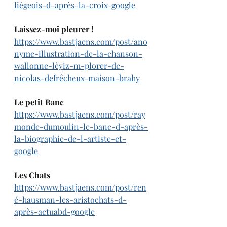
liégeois-d-après-la-croix-google
Laissez-moi pleurer !
https://www.bastjaens.com/post/ano
nyme-illustration-de-la-chanson-
wallonne-lèyiz-m-plorer-de-
nicolas-defrêcheux-maison-brahy
Le petit Banc
https://www.bastjaens.com/post/ray
monde-dumoulin-le-banc-d-après-
la-biographie-de-l-artiste-et-
google
Les Chats
https://www.bastjaens.com/post/ren
é-hausman-les-aristochats-d-
après-actuabd-google