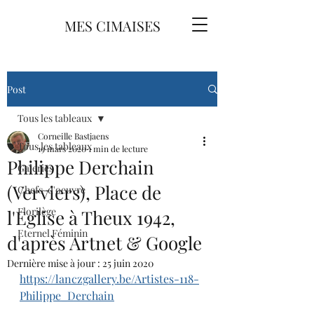
MES CIMAISES
Post
Tous les tableaux
Corneille Bastjaens
Tous les tableaux
19 mars 2020
1 min de lecture
Philippe Derchain
Galeries
(Verviers), Place de
Chefs-d'oeuvre
Florilège
l'Eglise à Theux 1942,
Eternel Féminin
d'après Artnet & Google
Dernière mise à jour :
25 juin 2020
https://lanczgallery.be/Artistes-118-
Philippe_Derchain