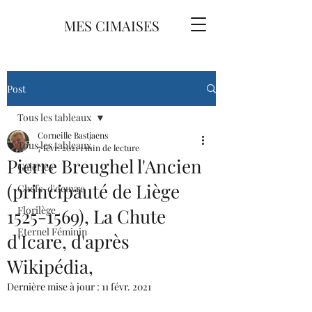
MES CIMAISES
Post
Tous les tableaux
Corneille Bastjaens
Tous les tableaux
7 févr. 2021
1 min de lecture
Pierre Breughel l'Ancien
Galeries
(principauté de Liège
Chefs-d'oeuvre
Florilège
1525-1569), La Chute
Eternel Féminin
d'Icare, d'après
Wikipédia,
Dernière mise à jour :
11 févr. 2021