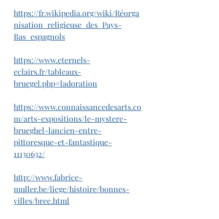
https://fr.wikipedia.org/wiki/Réorga
nisation_religieuse_des_Pays-
Bas_espagnols
https://www.eternels-
eclairs.fr/tableaux-
bruegel.php#ladoration
https://www.connaissancedesarts.co
m/arts-expositions/le-mystere-
brueghel-lancien-entre-
pittoresque-et-fantastique-
11130632/
http://www.fabrice-
muller.be/liege/histoire/bonnes-
villes/bree.html