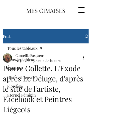
MES CIMAISES
Post
Tous les tableaux
Corneille Bastjaens
Tous les tableaux
20 janv. 2025
0 min de lecture
Pierre Collette, L'Exode
Galeries
après Le Déluge, d'après
Chefs-d'oeuvre
Florilège
le site de l'artiste,
Eternel Féminin
Facebook et Peintres
Liégeois