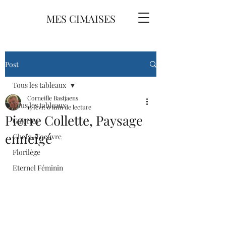
MES CIMAISES
Post
Tous les tableaux
Corneille Bastjaens
Tous les tableaux
15 févr.
0 min de lecture
Pierre Collette, Paysage
Galeries
enneigé
Chefs-d'oeuvre
Florilège
Eternel Féminin