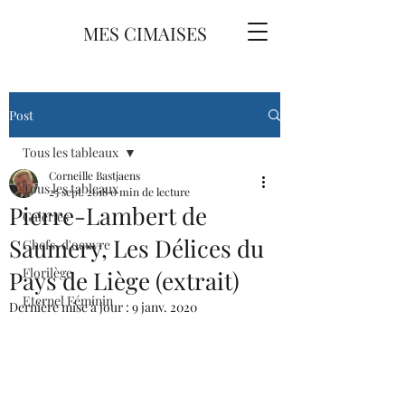
MES CIMAISES
Post
Tous les tableaux
Corneille Bastjaens
Tous les tableaux
25 sept. 2018
0 min de lecture
Pierre-Lambert de
Galeries
Saumery, Les Délices du
Chefs-d'oeuvre
Florilège
Pays de Liège (extrait)
Eternel Féminin
Dernière mise à jour :
9 janv. 2020