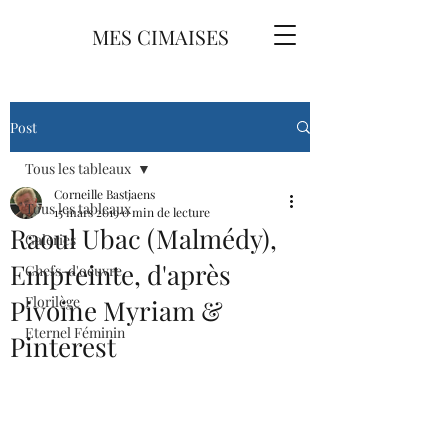
MES CIMAISES
Post
Tous les tableaux
Corneille Bastjaens
Tous les tableaux
15 mars 2019
0 min de lecture
Raoul Ubac (Malmédy),
Galeries
Empreinte, d'après
Chefs-d'oeuvre
Florilège
Pivoine Myriam &
Eternel Féminin
Pinterest