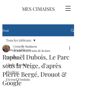
MES CIMAISES
Post
Tous les tableaux
Corneille Bastjaens
Tous les tableaux
20 juin 2020
0 min de lecture
Raphaël Dubois, Le Parc
Galeries
sous la Neige, d'après
Chefs-d'oeuvre
Florilège
Pierre Bergé, Drouot &
Eternel Féminin
Google