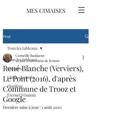
MES CIMAISES
Post
Tous les tableaux
Corneille Bastjaens
Tous les tableaux
30 juil. 2020
0 min de lecture
René Blanche (Verviers),
Galeries
Le Pont (2016), d'après
Chefs-d'oeuvre
Florilège
Commune de Trooz et
Eternel Féminin
Google
Dernière mise à jour :
1 août 2020