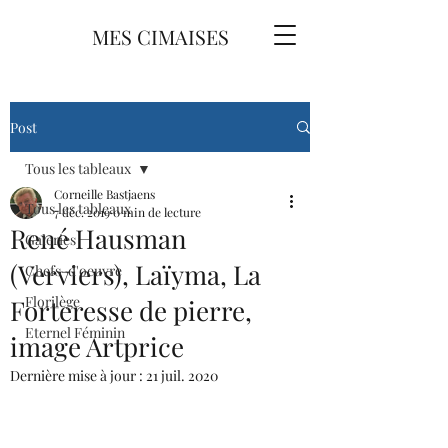
MES CIMAISES
Post
Tous les tableaux
Corneille Bastjaens
Tous les tableaux
7 déc. 2019
0 min de lecture
René Hausman
Galeries
(Verviers), Laïyma, La
Chefs-d'oeuvre
Florilège
Forteresse de pierre,
Eternel Féminin
image Artprice
Dernière mise à jour :
21 juil. 2020