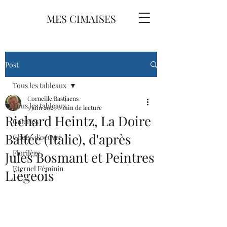
MES CIMAISES
Post
Tous les tableaux
Corneille Bastjaens
Tous les tableaux
5 juin 2025
0 min de lecture
Richard Heintz, La Doire
Galeries
Baltée (Italie), d'après
Chefs-d'oeuvre
Florilège
Jules Bosmant et Peintres
Eternel Féminin
Liégeois