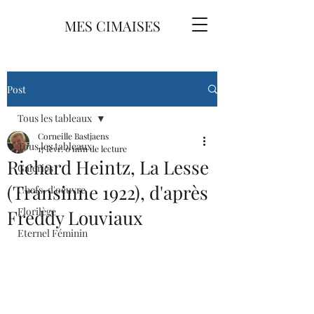
MES CIMAISES
Post
Tous les tableaux
Corneille Bastjaens
Tous les tableaux
17 févr.
0 min de lecture
Richard Heintz, La Lesse
Galeries
(Transinne 1922), d'après
Chefs-d'oeuvre
Florilège
Freddy Louviaux
Eternel Féminin