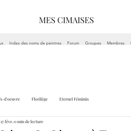
MES CIMAISES
ux
Index des noms de peintres
Forum
Groupes
Membres
s-d'oeuvre
Florilège
Eternel Féminin
17 févr.
0 min de lecture