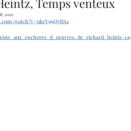
Heintz, Temps venteux
il. 2020
be.com/watch?v=ukrY99OyBS4
/vente_aux_encheres_d_oeuvres_de_richard_heintz-149