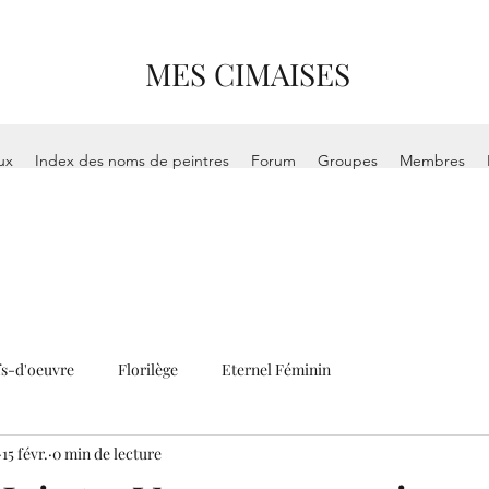
MES CIMAISES
ux
Index des noms de peintres
Forum
Groupes
Membres
s-d'oeuvre
Florilège
Eternel Féminin
15 févr.
0 min de lecture