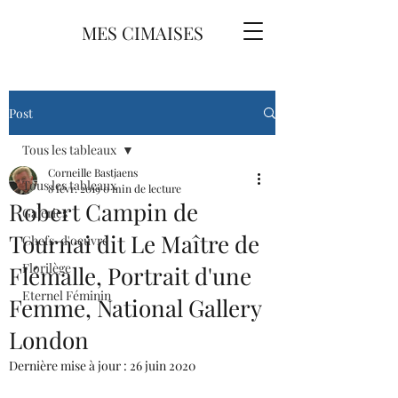
MES CIMAISES
Post
Tous les tableaux
Corneille Bastjaens
Tous les tableaux
8 févr. 2019
0 min de lecture
Robert Campin de
Galeries
Tournai dit Le Maître de
Chefs-d'oeuvre
Florilège
Flémalle, Portrait d'une
Eternel Féminin
Femme, National Gallery
London
Dernière mise à jour :
26 juin 2020