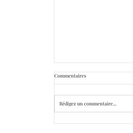
Commentaires
Rédigez un commentaire...
Le Musée virtuel de Corneille
(édition 2021) © Galeries et