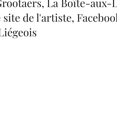
rootaers, La Boîte-aux-L
 site de l'artiste, Faceboo
Liégeois