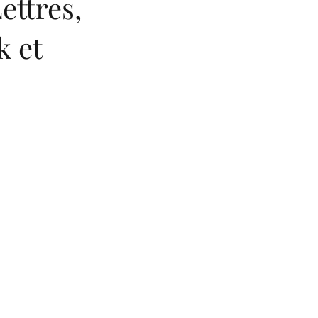
ettres,
k et