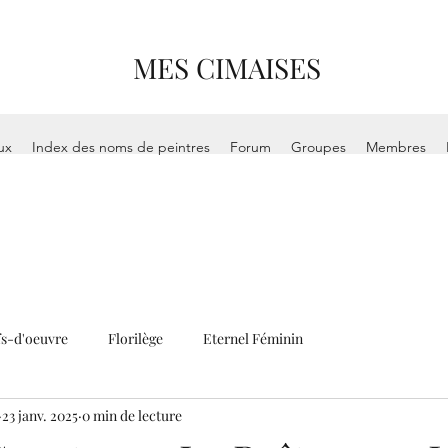
MES CIMAISES
ux
Index des noms de peintres
Forum
Groupes
Membres
s-d'oeuvre
Florilège
Eternel Féminin
23 janv. 2025
0 min de lecture