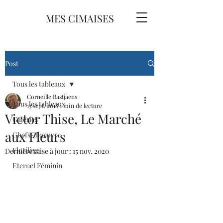
MES CIMAISES
Post
Tous les tableaux
Corneille Bastjaens
Tous les tableaux
13 sept. 2018
1 min de lecture
Victor Thise, Le Marché
Galeries
aux Fleurs
Chefs-d'oeuvre
Florilège
Dernière mise à jour :
15 nov. 2020
Eternel Féminin