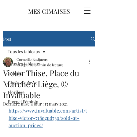
MES CIMAISES
Post
Tous les tableaux
Corneille Bastjaens
Tous les tableaux
10 sept. 2018
1 min de lecture
Victor Thise, Place du
Galeries
Marché à Liège, ©
Chefs-d'oeuvre
Florilège
Invaluable
Eternel Féminin
Dernière mise à jour :
13 mars 2021
https://www.invaluable.com/artist/t
hise-victor-718egud73o/sold-at-
auction-prices/