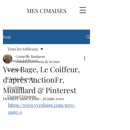
MES CIMAISES
Post
Tous les tableaux
Corneille Bastjaens
Tous les tableaux
6 mars 2020
1 min de lecture
Yves Bage, Le Coiffeur,
Galeries
d'après AuctionFr,
Chefs-d'oeuvre
Florilège
Mouillard & Pinterest
Eternel Féminin
Dernière mise à jour :
26 juin 2020
https://www.yvesbage.com/new-
page-1