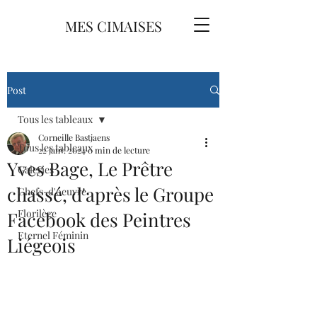
MES CIMAISES
Post
Tous les tableaux
Corneille Bastjaens
Tous les tableaux
22 janv. 2024
0 min de lecture
Yves Bage, Le Prêtre
Galeries
chassé, d'après le Groupe
Chefs-d'oeuvre
Florilège
Facebook des Peintres
Eternel Féminin
Liégeois