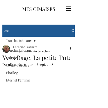
MES CIMAISES
Post
Tous les tableaux
Corneille Bastjaens
Tous les tableaux
14 sept. 2018
0 min de lecture
Yves Bage, La petite Pute
Galeries
Dernière mise à jour :
16 sept. 2018
Chefs-d'oeuvre
Florilège
Eternel Féminin