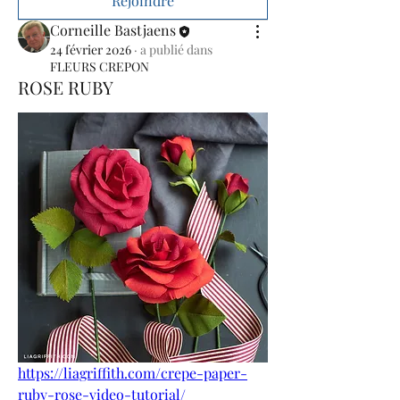
Rejoindre
Corneille Bastjaens
24 février 2026
·
a publié dans
FLEURS CREPON
ROSE RUBY
https://liagriffith.com/crepe-paper-
ruby-rose-video-tutorial/