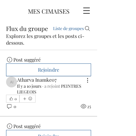
MES CIMAISES
Flux du groupe
Liste de groupes
Explorez les groupes et les posts ci-
dessous.
Post suggéré
Rejoindre
Atharva Inamke07
Atharva Inamke07
Il y a 10 jours
·
a rejoint
PEINTRES
LIEGEOIS
0
0
25
Post suggéré