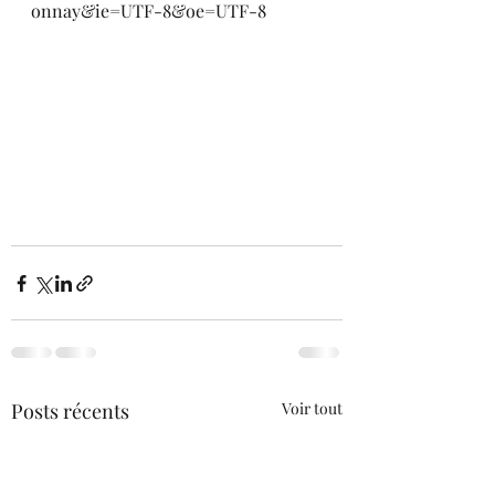
onnay&ie=UTF-8&oe=UTF-8
Posts récents
Voir tout