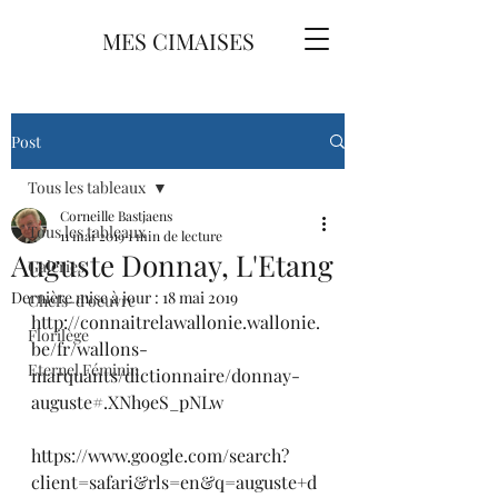
MES CIMAISES
Post
Tous les tableaux
Corneille Bastjaens
Tous les tableaux
11 mai 2019
1 min de lecture
Auguste Donnay, L'Etang
Galeries
Dernière mise à jour :
18 mai 2019
Chefs-d'oeuvre
http://connaitrelawallonie.wallonie.
Florilège
be/fr/wallons-
Eternel Féminin
marquants/dictionnaire/donnay-
auguste#.XNh9eS_pNLw
https://www.google.com/search?
client=safari&rls=en&q=auguste+d