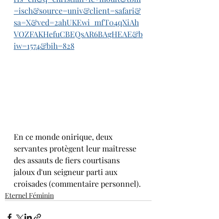
=isch&source=univ&client=safari&
sa=X&ved=2ahUKEwi_mfT04qXiAh
VOZFAKHefuCBEQsAR6BAgHEAE&b
iw=1574&bih=828
En ce monde onirique, deux 
servantes protègent leur maîtresse 
des assauts de fiers courtisans 
jaloux d'un seigneur parti aux 
croisades (commentaire personnel).
Eternel Féminin