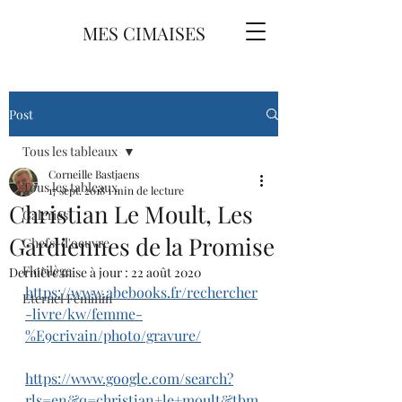
MES CIMAISES
Post
Tous les tableaux
Corneille Bastjaens
Tous les tableaux
17 sept. 2018
1 min de lecture
Christian Le Moult, Les
Galeries
Gardiennes de la Promise
Chefs-d'oeuvre
Florilège
Dernière mise à jour :
22 août 2020
https://www.abebooks.fr/rechercher
Eternel Féminin
-livre/kw/femme-
%E9crivain/photo/gravure/
https://www.google.com/search?
rls=en&q=christian+le+moult&tbm